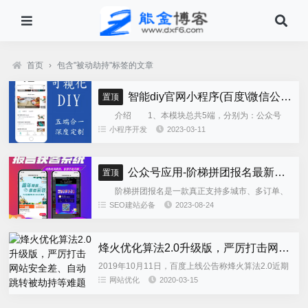
首页
›
包含"被动劫持"标签的文章
智能diy官网小程序(百度\微信公众号\微信小程序\支付宝\抖音小程序)独立版
置顶
介绍 1、本模块总共5端，分别为：公众号
h5、微信小程序、百度小程序、支付宝小程序、......
小程序开发
2023-03-11
公众号应用-阶梯拼团报名最新版本源码程序
置顶
阶梯拼团报名是一款真正支持多城市、多订单、
全供应链商业模式，订单统计、核销、一键导出等强
SEO建站必备
2023-08-24
大管理功能。 自主参团：平台提供商品可以选择
商品开团。 一键核销...
烽火优化算法2.0升级版，严厉打击网站安全差、自动跳转被劫持等难题
2019年10月11日，百度上线公告称烽火算法2.0近期
升级。根据百度历史以来的惯性，每次更新都是雷声
网站优化
2020-03-15
大雨点小，本来不想写这篇文章的，但是这一天来不
少人来咨询冬...