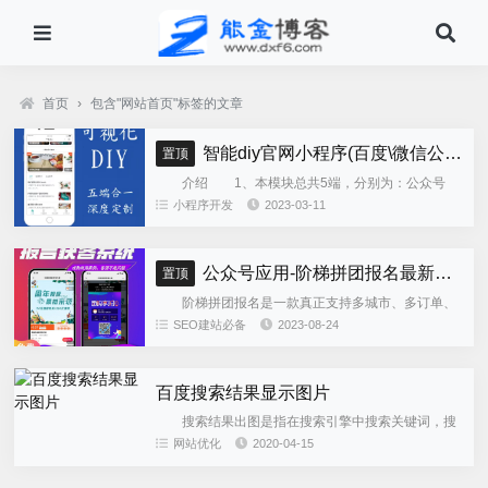
首页
›
包含"网站首页"标签的文章
智能diy官网小程序(百度\微信公众号\微信小程序\支付宝\抖音小程序)独立版
置顶
介绍 1、本模块总共5端，分别为：公众号
h5、微信小程序、百度小程序、支付宝小程序、......
小程序开发
2023-03-11
公众号应用-阶梯拼团报名最新版本源码程序
置顶
阶梯拼团报名是一款真正支持多城市、多订单、
全供应链商业模式，订单统计、核销、一键导出等强
SEO建站必备
2023-08-24
大管理功能。 自主参团：平台提供商品可以选择
商品开团。 一键核销...
百度搜索结果显示图片
搜索结果出图是指在搜索引擎中搜索关键词，搜
索结果展示的网站索引自带展示图片，从而可以让网
网站优化
2020-04-15
站获得更好的展示效果。实践证明，带有图片的索引
点击量远远大于没有图片...