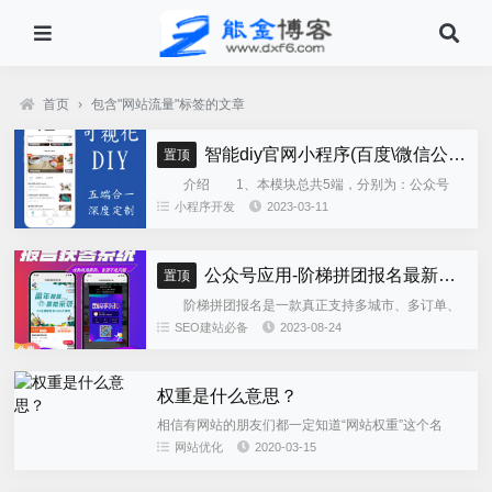
首页
›
包含"网站流量"标签的文章
智能diy官网小程序(百度\微信公众号\微信小程序\支付宝\抖音小程序)独立版
置顶
介绍 1、本模块总共5端，分别为：公众号
h5、微信小程序、百度小程序、支付宝小程序、......
小程序开发
2023-03-11
公众号应用-阶梯拼团报名最新版本源码程序
置顶
阶梯拼团报名是一款真正支持多城市、多订单、
全供应链商业模式，订单统计、核销、一键导出等强
SEO建站必备
2023-08-24
大管理功能。 自主参团：平台提供商品可以选择
商品开团。 一键核销...
权重是什么意思？
相信有网站的朋友们都一定知道“网站权重”这个名
词，但真正知道网站权重的来源及价值的站长并不
网站优化
2020-03-15
多。甚至是很多老网站，为了提升“权重值”而去做大
量的作弊行业。本文重点...