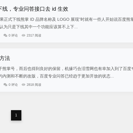
下线，专业问答接口去 id 生效
式下线熊掌 ID 品牌名称及 LOGO 展现”时就有一些人开始说百度熊
凡认为只是下线其中一个功能应该算不上下...
0 评论
2317 阅读
方法
于熊掌号，而后也得到良好的保留，机缘巧合泪雪网也有幸加入到了百度
内测和不断的改版，百度专业问答已经趋于更加开放的状态...
0 评论
2818 阅读
1