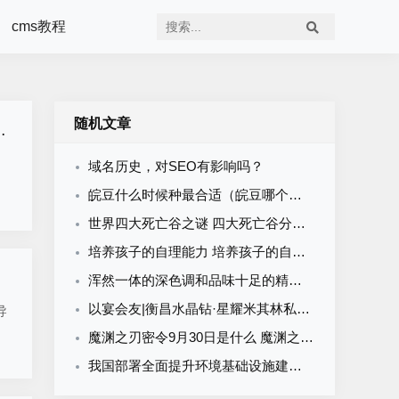
cms教程
随机文章
域名历史，对SEO有影响吗？
皖豆什么时候种最合适（皖豆哪个品种好）
世界四大死亡谷之谜 四大死亡谷分别介绍
培养孩子的自理能力 培养孩子的自理能力家长心得
浑然一体的深色调和品味十足的精致设计：墨尔本现代海滨住宅剖析
以宴会友|衡昌水晶钻·星耀米其林私宴全国首站完美收官，打破常规引领白酒新风潮！
导
魔渊之刃密令9月30日是什么 魔渊之刃9月30日密令一览
我国部署全面提升环境基础设施建设水平