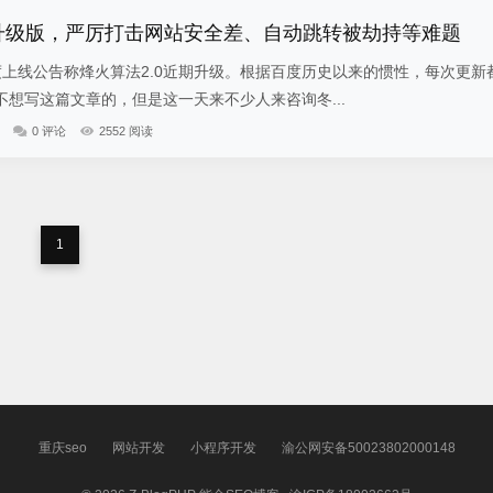
0升级版，严厉打击网站安全差、自动跳转被劫持等难题
，百度上线公告称烽火算法2.0近期升级。根据百度历史以来的惯性，每次更新
想写这篇文章的，但是这一天来不少人来咨询冬...
0 评论
2552 阅读
1
重庆seo
网站开发
小程序开发
渝公网安备50023802000148