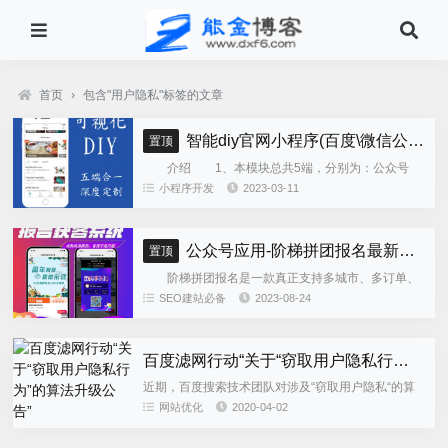
首页
›
包含"用户隐私"标签的文章
智能diy官网小程序(百度\微信公众号\微信小程序\支付宝\抖音小程序)独立版
置顶
介绍 1、本模块总共5端，分别为：公众号
h5、微信小程序、百度小程序、支付宝小程序、......
小程序开发
2023-03-11
公众号应用-阶梯拼团报名最新版本源码程序
置顶
阶梯拼团报名是一款真正支持多城市、多订单、
全供应链商业模式，订单统计、核销、一键导出等强
SEO建站必备
2023-08-24
大管理功能。 自主参团：平台提供商品可以选择
商品开团。 一键核销...
百度滤网行动“关于“窃取用户隐私行为”的算法升级公告”
近期，百度搜索技术团队对涉及“窃取用户隐私“的算
法进行了升级，主要针对网站利用运营商漏洞或通过
网站优化
2020-04-02
部署恶意代码等手段、非法获取用户的手机号码、搜
索关键词等隐私信息的...