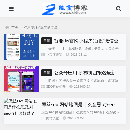
首页
›
包含"爬行"标签的文章
智能diy官网小程序(百度\微信公众号\微信小程序\支付宝\抖音小程序)独立版
置顶
介绍 1、本模块总共5端，分别为：公众号
h5、微信小程序、百度小程序、支付宝小程序、......
小程序开发
2023-03-11
公众号应用-阶梯拼团报名最新版本源码程序
置顶
阶梯拼团报名是一款真正支持多城市、多订单、
全供应链商业模式，订单统计、核销、一键导出等强
SEO建站必备
2023-08-24
大管理功能。 自主参团：平台提供商品可以选择
商品开团。 一键核销...
屌丝seo:网站地图是什么意思,对seo有什么好处？
屌丝seo,网站地图是什么意思？对seo有什么好处？
网站地图是什么意思？对seo有什么好处呢？今天屌
网站优化
2020-03-22
丝seo就告诉你什么是网站地图以及对seo的作用。网
站地图是...