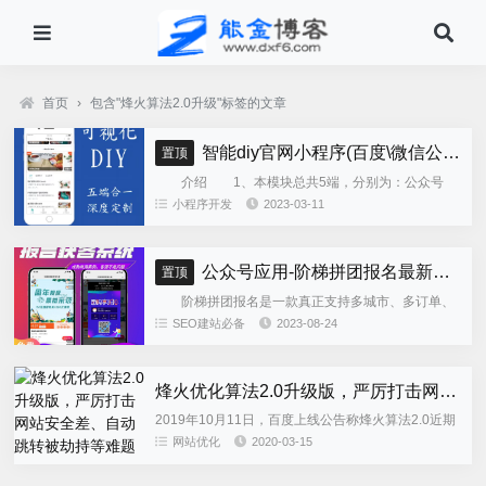
首页
›
包含"烽火算法2.0升级"标签的文章
智能diy官网小程序(百度\微信公众号\微信小程序\支付宝\抖音小程序)独立版
置顶
介绍 1、本模块总共5端，分别为：公众号
h5、微信小程序、百度小程序、支付宝小程序、......
小程序开发
2023-03-11
公众号应用-阶梯拼团报名最新版本源码程序
置顶
阶梯拼团报名是一款真正支持多城市、多订单、
全供应链商业模式，订单统计、核销、一键导出等强
SEO建站必备
2023-08-24
大管理功能。 自主参团：平台提供商品可以选择
商品开团。 一键核销...
烽火优化算法2.0升级版，严厉打击网站安全差、自动跳转被劫持等难题
2019年10月11日，百度上线公告称烽火算法2.0近期
升级。根据百度历史以来的惯性，每次更新都是雷声
网站优化
2020-03-15
大雨点小，本来不想写这篇文章的，但是这一天来不
少人来咨询冬...