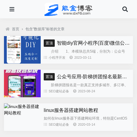
首页
›
包含"数据库"标签的文章
智能diy官网小程序(百度\微信公众号\微信小程序\支付宝\抖音小程序)独立版
置顶
介绍 1、本模块总共5端，分别为：公众号
h5、微信小程序、百度小程序、支付宝小程序、......
小程序开发
2023-03-11
公众号应用-阶梯拼团报名最新版本源码程序
置顶
阶梯拼团报名是一款真正支持多城市、多订单、
全供应链商业模式，订单统计、核销、一键导出等强
SEO建站必备
2023-08-24
大管理功能。 自主参团：平台提供商品可以选择
商品开团。 一键核销...
linux服务器搭建网站教程
如何在linux服务器下搭建网站环境，特别是CentOS
服务器系统，众多的新手站长束手无策。有没有一款
SEO建站必备
2020-03-14
免费且简单的安装环境呢？经过无忧兄的测试和研
究，终于发现一...