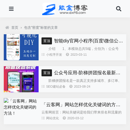
首页
›
包含"密度"标签的文章
智能diy官网小程序(百度\微信公众号\微信小程序\支付宝\抖音小程序)独立版
置顶
介绍 1、本模块总共5端，分别为：公众号
h5、微信小程序、百度小程序、支付宝小程序、......
小程序开发
2023-03-11
公众号应用-阶梯拼团报名最新版本源码程序
置顶
阶梯拼团报名是一款真正支持多城市、多订单、
全供应链商业模式，订单统计、核销、一键导出等强
SEO建站必备
2023-08-24
大管理功能。 自主参团：平台提供商品可以选择
商品开团。 一键核销...
「云客网」网站怎样优化关键词的方法！
云客网前言：网站关键词是给我们带来排名和流量的
一个重要因素，所以关键词的优化对于我们的重要性
网站优化
2020-03-12
我们也不在多说了。所以我们企业在做网站的时候对
于关键词异地要明确，那...