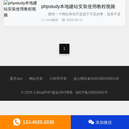
phpstudy本地建站安装使用教程视频
拥有一个网站再也不是遥不可及的事，就算不是
专业人士，也可以通过学习相关百度经验，而成功为
cms教程
2020-04-11
自己建立一个个人网站。接下来我将为大家演示一下
如能用使用phpstu...
1
重庆seo
网站开发
小程序开发
渝公网安备50023802000148
© 2026
Z-BlogPHP
能金SEO博客
渝ICP备18002663号
133-4020-2030
添加微信