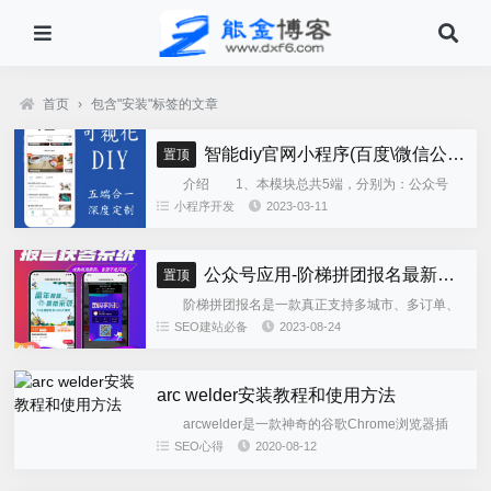
首页
›
包含"安装"标签的文章
智能diy官网小程序(百度\微信公众号\微信小程序\支付宝\抖音小程序)独立版
置顶
介绍 1、本模块总共5端，分别为：公众号
h5、微信小程序、百度小程序、支付宝小程序、......
小程序开发
2023-03-11
公众号应用-阶梯拼团报名最新版本源码程序
置顶
阶梯拼团报名是一款真正支持多城市、多订单、
全供应链商业模式，订单统计、核销、一键导出等强
SEO建站必备
2023-08-24
大管理功能。 自主参团：平台提供商品可以选择
商品开团。 一键核销...
arc welder安装教程和使用方法
arcwelder是一款神奇的谷歌Chrome浏览器插
件，由谷歌官方出品。使用ARCWelder可以直接在电
SEO心得
2020-08-12
脑上的谷歌浏览器上安装并运行安卓应用，从此再也
不...