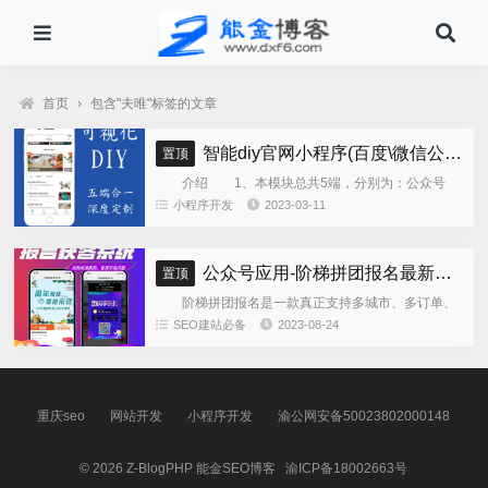
首页
›
包含"夫唯"标签的文章
智能diy官网小程序(百度\微信公众号\微信小程序\支付宝\抖音小程序)独立版
置顶
介绍 1、本模块总共5端，分别为：公众号
h5、微信小程序、百度小程序、支付宝小程序、......
小程序开发
2023-03-11
公众号应用-阶梯拼团报名最新版本源码程序
置顶
阶梯拼团报名是一款真正支持多城市、多订单、
全供应链商业模式，订单统计、核销、一键导出等强
SEO建站必备
2023-08-24
大管理功能。 自主参团：平台提供商品可以选择
商品开团。 一键核销...
重庆seo
网站开发
小程序开发
渝公网安备50023802000148
© 2026
Z-BlogPHP
能金SEO博客
渝ICP备18002663号