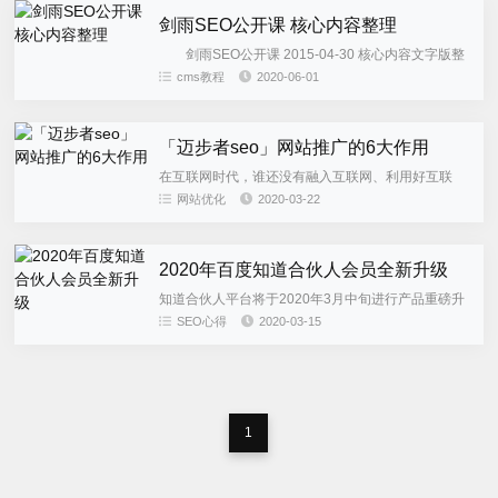
剑雨SEO公开课 核心内容整理
剑雨SEO公开课 2015-04-30 核心内容文字版整
理 搜索引擎的进化 第一次进化： 2014年
cms教程
2020-06-01
7月之前，搜索引擎还只是一种工具，可搜索用户想
要的...
「迈步者seo」网站推广的6大作用
在互联网时代，谁还没有融入互联网、利用好互联
网，谁就会被淘汰，对于企业也是这样，如果没有触
网站优化
2020-03-22
网，很不幸的告诉你，你已经边缘化了。而利用互联
网的一种手段就是进行网站...
2020年百度知道合伙人会员全新升级
知道合伙人平台将于2020年3月中旬进行产品重磅升
级，推出全新产品【合伙人会员】1.为什么要推出合
SEO心得
2020-03-15
伙人会员？截止2020年1月，百度知道合伙人已入驻
超过4万家，...
1