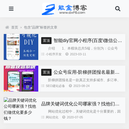
首页
›
包含"品牌"标签的文章
智能diy官网小程序(百度\微信公众号\微信小程序\支付宝\抖音小程序)独立版
置顶
介绍 1、本模块总共5端，分别为：公众号
h5、微信小程序、百度小程序、支付宝小程序、......
小程序开发
2023-03-11
公众号应用-阶梯拼团报名最新版本源码程序
置顶
阶梯拼团报名是一款真正支持多城市、多订单、
全供应链商业模式，订单统计、核销、一键导出等强
SEO建站必备
2023-08-24
大管理功能。 自主参团：平台提供商品可以选择
商品开团。 一键核销...
品牌关键词优化公司哪家强？找他们做优化要多少钱？
网站优化过程中，关键词优化是十分重要的，因
为关键词的选择会直接影响到网站的点击流量。所
网站优化
2020-07-05
以，优化关键词前需要了解关键词的分类。关键词可
以分为不同的类型的，如品...