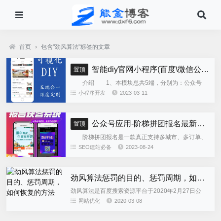
首页
›
包含"劲风算法"标签的文章
智能diy官网小程序(百度\微信公众号\微信小程序\支付宝\抖音小程序)独立版
置顶
介绍 1、本模块总共5端，分别为：公众号
h5、微信小程序、百度小程序、支付宝小程序、......
小程序开发
2023-03-11
公众号应用-阶梯拼团报名最新版本源码程序
置顶
阶梯拼团报名是一款真正支持多城市、多订单、
全供应链商业模式，订单统计、核销、一键导出等强
SEO建站必备
2023-08-24
大管理功能。 自主参团：平台提供商品可以选择
商品开团。 一键核销...
劲风算法惩罚的目的、惩罚周期，如何恢复的方法
劲风算法是百度搜索资源平台于2020年2月27日公
布，并宣布近期会上线的一个反作弊算法，本文针对
网站优化
2020-03-08
劲风算法的惩罚目的、惩罚周期以及命中劲风算法恢
复的方法进行说明，...