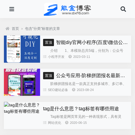
首页
›
包含"分类"标签的文章
智能diy官网小程序(百度\微信公众号\微信小程序\支付宝\抖音小程序)独立版
置顶
介绍 1、本模块总共5端，分别为：公众号
h5、微信小程序、百度小程序、支付宝小程序、......
小程序开发
2023-03-11
公众号应用-阶梯拼团报名最新版本源码程序
置顶
阶梯拼团报名是一款真正支持多城市、多订单、
全供应链商业模式，订单统计、核销、一键导出等强
SEO建站必备
2023-08-24
大管理功能。 自主参团：平台提供商品可以选择
商品开团。 一键核销...
tag是什么意思？tag标签有哪些用途
Tag标签是网页常见的一种表现形式，具有灵
活、精确和广泛的特点。很多网站都有tag标签功能，
网站优化
2020-06-15
如常见的织梦dedecms、WordPress等程序在后台发
布文...