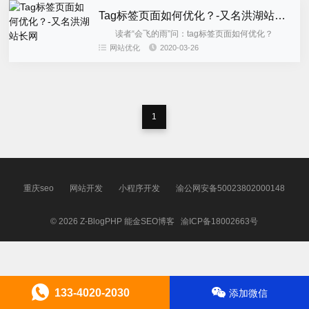
Tag标签页面如何优化？-又名洪湖站长网
读者“会飞的雨”问：tag标签页面如何优化？
Tag页面很常用，用得好的话SEO效果不错，但很多
网站优化
2020-03-26
网站的tag页面使用并不恰当，甚至可能会有负效果，
所以这是...
1
重庆seo
网站开发
小程序开发
渝公网安备50023802000148
© 2026
Z-BlogPHP
能金SEO博客
渝ICP备18002663号
133-4020-2030
添加微信