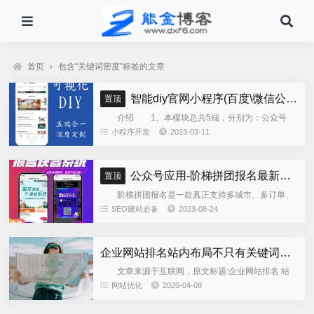
首页
›
包含"关键词密度"标签的文章
智能diy官网小程序(百度\微信公众号\微信小程序\支付宝\抖音小程序)独立版
置顶
介绍 1、本模块总共5端，分别为：公众号
h5、微信小程序、百度小程序、支付宝小程序、......
小程序开发
2023-03-11
公众号应用-阶梯拼团报名最新版本源码程序
置顶
阶梯拼团报名是一款真正支持多城市、多订单、
全供应链商业模式，订单统计、核销、一键导出等强
SEO建站必备
2023-08-24
大管理功能。 自主参团：平台提供商品可以选择
商品开团。 一键核销...
企业网站排名站内布局不只有关键词密度
文章来源于互联网，原文标题:企业网站排名 站
内布局 不只有关键词密度 在制作企业网站的过程
网站优化
2020-04-08
中，我们都非常清楚，当你试图让你的网站在搜索引
擎中获得更高的排名...